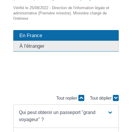
Vérifié le 25/08/2022 - Direction de l'information légale et
administrative (Première ministre), Ministère chargé de
l'intérieur
En France
À l'étranger
Si vous vous déplacez fréquemment à l'étranger, vous
pouvez demander la délivrance d'un passeport <span
class="expression">grand voyageur</span> composé
de 48 pages, soit 16 pages de plus que le passeport
classique.
Tout replier
Tout déplier
Qui peut obtenir un passeport "grand
voyageur" ?