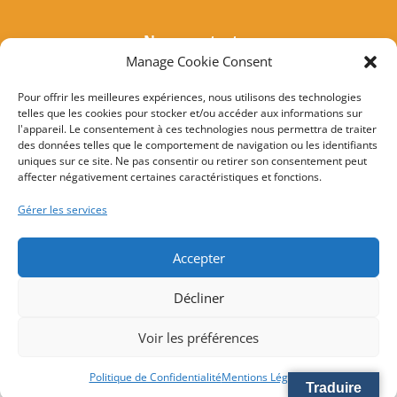
Nous contacter
Manage Cookie Consent
Tél :
04 95 37 81 85
Mail
:
mairieogliastru@wanadoo.fr
Pour offrir les meilleures expériences, nous utilisons des technologies
telles que les cookies pour stocker et/ou accéder aux informations sur
Adresse :
Marine d’Albo
l'appareil. Le consentement à ces technologies nous permettra de traiter
20217 Ogliastru
des données telles que le comportement de navigation ou les identifiants
uniques sur ce site. Ne pas consentir ou retirer son consentement peut
affecter négativement certaines caractéristiques et fonctions.
© 2022 Mairie d’Ogliastru – Réalisation
SITEC
–
Plan
Gérer les services
du site
–
Mention Légales
Accepter
Décliner
Voir les préférences
Politique de Confidentialité
Mentions Légales
Traduire