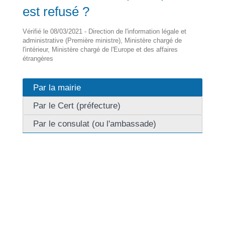
est refusé ?
Vérifié le 08/03/2021 - Direction de l'information légale et
administrative (Première ministre), Ministère chargé de
l'intérieur, Ministère chargé de l'Europe et des affaires
étrangères
Par la mairie
Par le Cert (préfecture)
Par le consulat (ou l'ambassade)
La mairie est chargée d'accueillir les usagers,
d'enregistrer la demande et de les transmettre au
Centre d'expertise et de ressource titres (Cert). Il
n'appartient pas à ses services d'accepter ou de
rejeter un dossier.
Si vous rencontrez des difficultés avec la mairie, vous
pouvez saisir le Cert par courrier pour l'informer de la