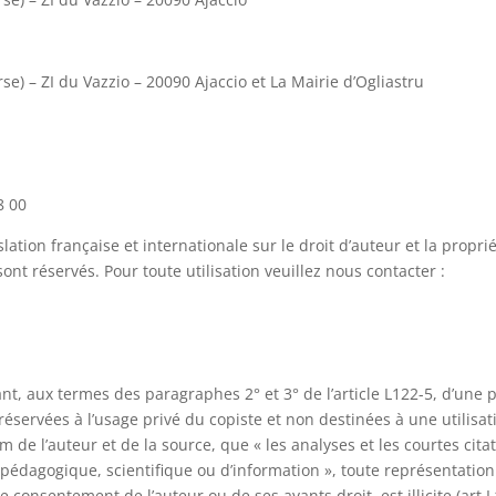
e) – ZI du Vazzio – 20090 Ajaccio et La Mairie d’Ogliastru
8 00
slation française et internationale sur le droit d’auteur et la propri
sont réservés. Pour toute utilisation veuillez nous contacter :
ant, aux termes des paragraphes 2° et 3° de l’article L122-5, d’une p
éservées à l’usage privé du copiste et non destinées à une utilisat
om de l’auteur et de la source, que « les analyses et les courtes cita
, pédagogique, scientifique ou d’information », toute représentatio
le consentement de l’auteur ou de ses ayants droit, est illicite (art 