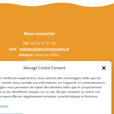
Nous contacter
Tél :
04 95 37 81 85
Mail
:
mairieogliastru@wanadoo.fr
Adresse :
Marine d’Albo
20217 Ogliastru
Manage Cookie Consent
les meilleures expériences, nous utilisons des technologies telles que les
 stocker et/ou accéder aux informations sur l'appareil. Le consentement à
ogies nous permettra de traiter des données telles que le comportement
gales
n ou les identifiants uniques sur ce site. Ne pas consentir ou retirer son
t peut affecter négativement certaines caractéristiques et fonctions.
rvices