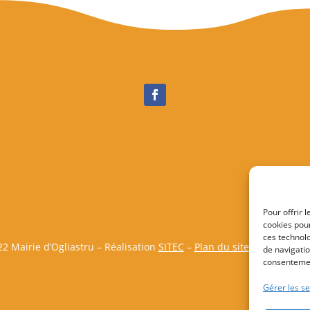
Pour offrir 
cookies pour
ces technol
2 Mairie d’Ogliastru – Réalisation
SITEC
–
Plan du site
–
Mention Lé
de navigatio
consentemen
Gérer les se