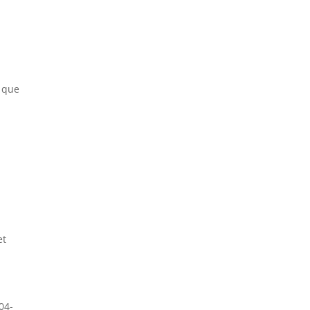
 que
et
04-