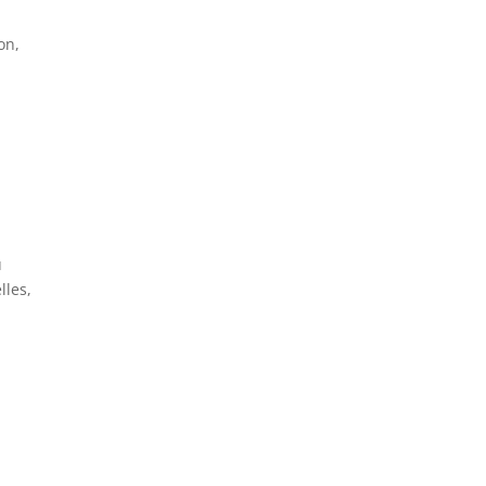
on,
u
lles,