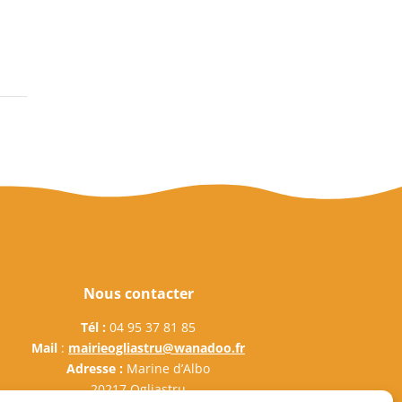
Nous contacter
Tél :
04 95 37 81 85
Mail
:
mairieogliastru@wanadoo.fr
Adresse :
Marine d’Albo
20217 Ogliastru