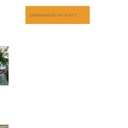
[showmodule id="4191"]