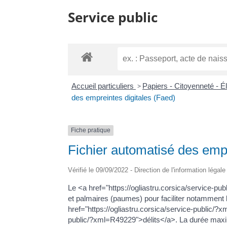
Service public
Accueil particuliers
>
Papiers - Citoyenneté - É
des empreintes digitales (Faed)
Fiche pratique
Fichier automatisé des empr
Vérifié le 09/09/2022 - Direction de l'information légal
Le <a href="https://ogliastru.corsica/service-p
et palmaires (paumes) pour faciliter notamment l
href="https://ogliastru.corsica/service-public/?
public/?xml=R49229">délits</a>. La durée maxi