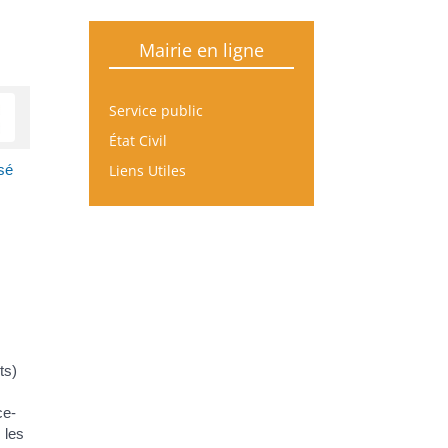
Mairie en ligne
Service public
État Civil
Liens Utiles
sé
ts)
ce-
 les