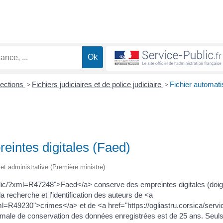
lections
>
Fichiers judiciaires et de police judiciaire
>
Fichier automati
eintes digitales (Faed)
e et administrative (Première ministre)
ublic/?xml=R47248">Faed</a> conserve des empreintes digitales (doig
a recherche et l'identification des auteurs de <a
xml=R49230">crimes</a> et de <a href="https://ogliastru.corsica/servi
male de conservation des données enregistrées est de 25 ans. Seuls