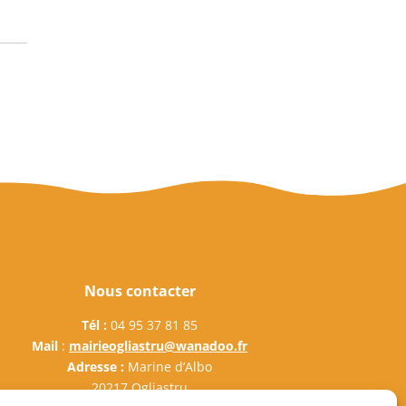
Nous contacter
Tél :
04 95 37 81 85
Mail
:
mairieogliastru@wanadoo.fr
Adresse :
Marine d’Albo
20217 Ogliastru