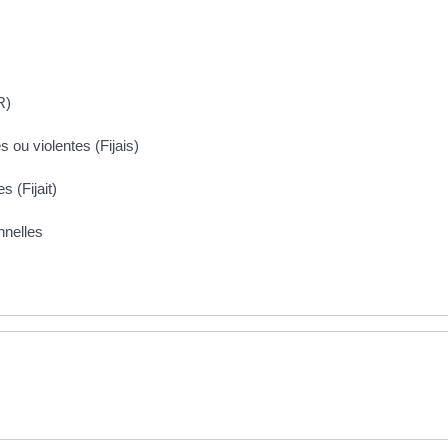
)
R)
s ou violentes (Fijais)
s (Fijait)
nnelles