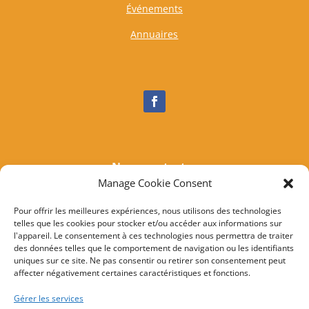
Événements
Annuaires
Nous contacter
Manage Cookie Consent
Tél :
04 95 37 81 85
Mail
:
mairieogliastru@wanadoo.fr
Pour offrir les meilleures expériences, nous utilisons des technologies
telles que les cookies pour stocker et/ou accéder aux informations sur
Adresse :
Marine d’Albo
l'appareil. Le consentement à ces technologies nous permettra de traiter
20217 Ogliastru
des données telles que le comportement de navigation ou les identifiants
uniques sur ce site. Ne pas consentir ou retirer son consentement peut
affecter négativement certaines caractéristiques et fonctions.
© 2022 Mairie d’Ogliastru – Réalisation
SITEC
–
Plan
Gérer les services