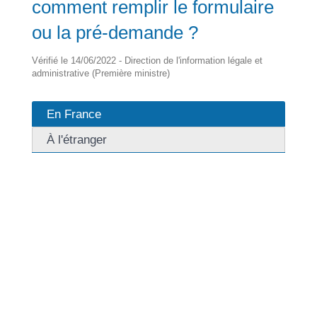
comment remplir le formulaire
ou la pré-demande ?
Vérifié le 14/06/2022 - Direction de l'information légale et
administrative (Première ministre)
En France
À l'étranger
Vous pouvez préparer la démarche en effectuant une
<span class="miseenevidence">pré-demande</span>
sur le site de l'<a
href="https://ogliastru.corsica/service-public/?
xml=R50821">ANTS</a>.
La pré-demande vous permet de <span
class="miseenevidence">gagner du temps</span>
lors du dépôt du dossier.