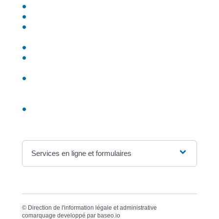
Taille
Date de naissance
Lieu de naissance (commune + département +
pays)
Adresse
Numéro de téléphone portable (si vous voulez être
informé par SMS de la fabrication de la carte)
<a href="https://ogliastru.corsica/service-public/?
xml=R10114">Nom de famille</a> et prénom(s)
des parents
Date et lieu de naissance des parents
Services en ligne et formulaires
©
Direction de l'information légale et administrative
comarquage developpé par
baseo.io