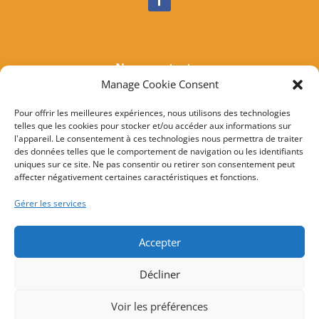
Nous contacter
Manage Cookie Consent
Tél :
04 95 37 81 85
Mail
:
mairieogliastru@wanadoo.fr
Pour offrir les meilleures expériences, nous utilisons des technologies
telles que les cookies pour stocker et/ou accéder aux informations sur
Adresse :
Marine d’Albo
l'appareil. Le consentement à ces technologies nous permettra de traiter
20217 Ogliastru
des données telles que le comportement de navigation ou les identifiants
uniques sur ce site. Ne pas consentir ou retirer son consentement peut
affecter négativement certaines caractéristiques et fonctions.
© 2022 Mairie d’Ogliastru – Réalisation
SITEC
–
Plan
Gérer les services
du site
–
Mention Légales
Accepter
Décliner
Voir les préférences