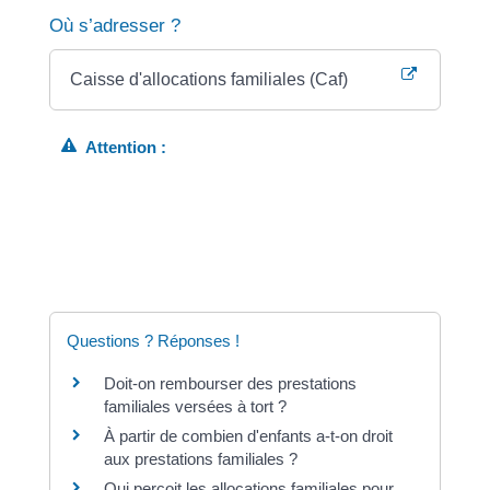
Où s’adresser ?
Caisse d'allocations familiales (Caf)
Attention :
Le médiateur ne peut être saisi que dans certains
cas<a href="https://ogliastru.corsica/service-
public/?xml=F20849"> (exemple : vous n'avez pas
perçu l'allocation de rentrée scolaire).
Questions ? Réponses !
Doit-on rembourser des prestations
familiales versées à tort ?
À partir de combien d'enfants a-t-on droit
aux prestations familiales ?
Qui perçoit les allocations familiales pour