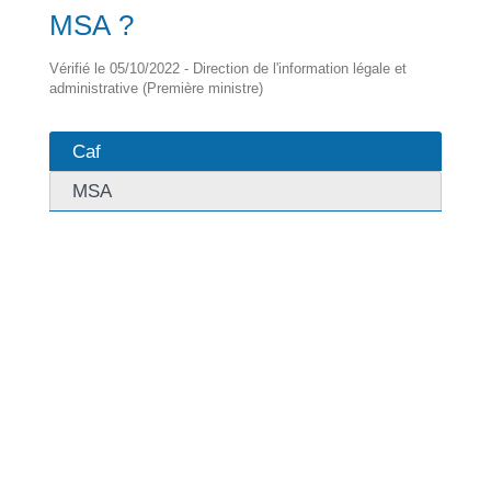
MSA ?
Vérifié le 05/10/2022 - Direction de l'information légale et
administrative (Première ministre)
Caf
MSA
Le médiateur administratif de la <a
href="https://ogliastru.corsica/service-public/?
xml=R24582">Caf</a> intervient à la suite d'une
réclamation lorsque le blocage persiste.
Il rétablit la communication entre l'allocataire et les
services de la Caf.
Vous pouvez vous connecter à votre compte
allocataire et envoyer un message à l'attention du
médiateur de votre Caf.