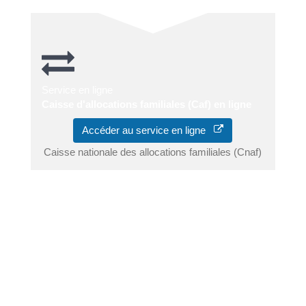
Service en ligne
Caisse d'allocations familiales (Caf) en ligne
Accéder au service en ligne
Caisse nationale des allocations familiales (Cnaf)
Vous pouvez aussi contacter le médiateur de votre Caf
par courrier ou par mail.
Ses coordonnées sont indiquées dans votre Caf. Vous
pouvez aussi les rechercher sur le site internet de
votre Caf.
Certaines CAF ont une adresse mail dédiée à la
médiation.