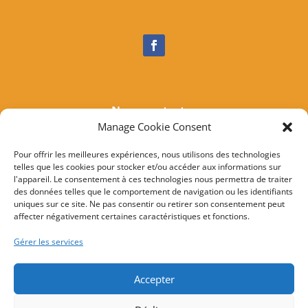
Nous contacter
Manage Cookie Consent
Tél :
04 95 37 81 85
Mail
:
mairieogliastru@wanadoo.fr
Pour offrir les meilleures expériences, nous utilisons des technologies
telles que les cookies pour stocker et/ou accéder aux informations sur
Adresse :
Marine d’Albo
l'appareil. Le consentement à ces technologies nous permettra de traiter
20217 Ogliastru
des données telles que le comportement de navigation ou les identifiants
uniques sur ce site. Ne pas consentir ou retirer son consentement peut
affecter négativement certaines caractéristiques et fonctions.
© 2022 Mairie d’Ogliastru – Réalisation
SITEC
–
Plan
Gérer les services
du site
–
Mention Légales
Accepter