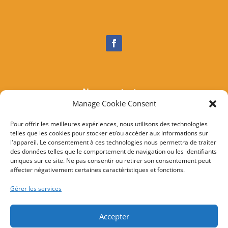
Nous contacter
Manage Cookie Consent
Tél :
04 95 37 81 85
Mail
:
mairieogliastru@wanadoo.fr
Pour offrir les meilleures expériences, nous utilisons des technologies
telles que les cookies pour stocker et/ou accéder aux informations sur
Adresse :
Marine d’Albo
l'appareil. Le consentement à ces technologies nous permettra de traiter
20217 Ogliastru
des données telles que le comportement de navigation ou les identifiants
uniques sur ce site. Ne pas consentir ou retirer son consentement peut
affecter négativement certaines caractéristiques et fonctions.
© 2022 Mairie d’Ogliastru – Réalisation
SITEC
–
Plan
Gérer les services
du site
–
Mention Légales
Accepter