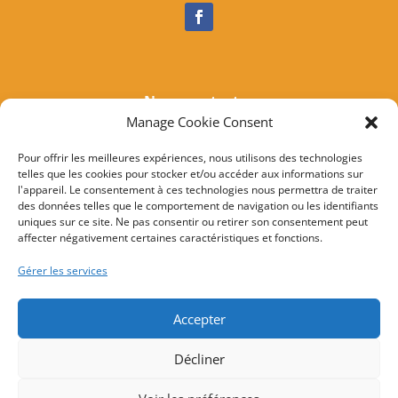
Nous contacter
Manage Cookie Consent
Tél :
04 95 37 81 85
Mail
:
mairieogliastru@wanadoo.fr
Pour offrir les meilleures expériences, nous utilisons des technologies
telles que les cookies pour stocker et/ou accéder aux informations sur
Adresse :
Marine d’Albo
l'appareil. Le consentement à ces technologies nous permettra de traiter
20217 Ogliastru
des données telles que le comportement de navigation ou les identifiants
uniques sur ce site. Ne pas consentir ou retirer son consentement peut
affecter négativement certaines caractéristiques et fonctions.
© 2022 Mairie d’Ogliastru – Réalisation
SITEC
–
Plan
Gérer les services
du site
–
Mention Légales
Accepter
Décliner