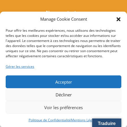
Nous contacter
Manage Cookie Consent
Tél :
04 95 37 81 85
Mail
:
mairieogliastru@wanadoo.fr
Pour offrir les meilleures expériences, nous utilisons des technologies
telles que les cookies pour stocker et/ou accéder aux informations sur
Adresse :
Marine d’Albo
l'appareil. Le consentement à ces technologies nous permettra de traiter
20217 Ogliastru
des données telles que le comportement de navigation ou les identifiants
uniques sur ce site. Ne pas consentir ou retirer son consentement peut
affecter négativement certaines caractéristiques et fonctions.
© 2022 Mairie d’Ogliastru – Réalisation
SITEC
–
Plan
Gérer les services
du site
–
Mention Légales
Accepter
Décliner
Voir les préférences
Politique de Confidentialité
Mentions Légales
Traduire