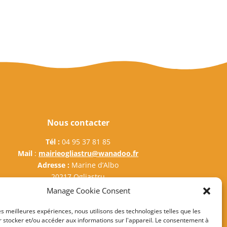
Nous contacter
Tél :
04 95 37 81 85
Mail
:
mairieogliastru@wanadoo.fr
Adresse :
Marine d’Albo
20217 Ogliastru
Manage Cookie Consent
les meilleures expériences, nous utilisons des technologies telles que les
 stocker et/ou accéder aux informations sur l'appareil. Le consentement à