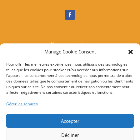
Nous contacter
Manage Cookie Consent
Tél :
04 95 37 81 85
Mail
:
mairieogliastru@wanadoo.fr
Pour offrir les meilleures expériences, nous utilisons des technologies
telles que les cookies pour stocker et/ou accéder aux informations sur
Adresse :
Marine d’Albo
l'appareil. Le consentement à ces technologies nous permettra de traiter
20217 Ogliastru
des données telles que le comportement de navigation ou les identifiants
uniques sur ce site. Ne pas consentir ou retirer son consentement peut
affecter négativement certaines caractéristiques et fonctions.
© 2022 Mairie d’Ogliastru – Réalisation
SITEC
–
Plan
Gérer les services
du site
–
Mention Légales
Accepter
Décliner