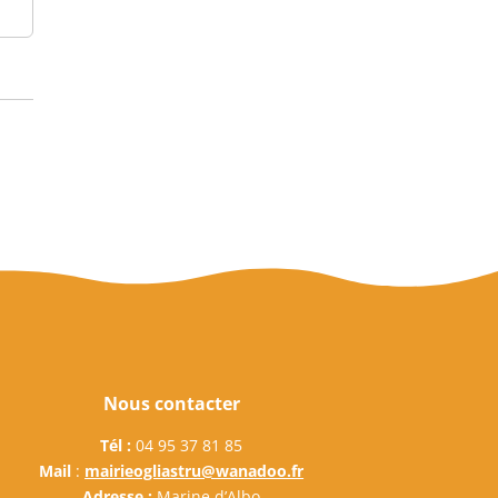
Nous contacter
Tél :
04 95 37 81 85
Mail
:
mairieogliastru@wanadoo.fr
Adresse :
Marine d’Albo