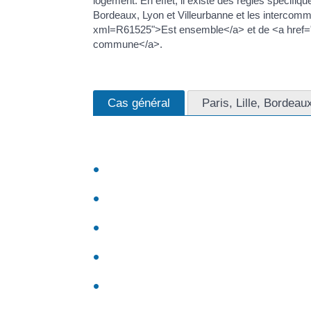
logement. En effet, il existe des règles spécif
Bordeaux, Lyon et Villeurbanne et les intercommu
xml=R61525">Est ensemble</a> et de <a href="h
commune</a>.
Cas général
Paris, Lille, Bordea
L'annonce de l'agence immobilière doit indiquer 
Mention que le logement à louer est un <a hr
meublé</a>, si tel est le cas
Montant du loyer mensuel, augmenté des <a h
locatives (ou charges récupérables)</a>, si te
Montant des <a href="https://ogliastru.corsi
récupérables) et leur mode de règlement</a>, 
Montant du <a href="https://ogliastru.corsica
propriétaire (mais le dépôt de garantie est inte
Montant des dépenses théoriques de chauffage 
estimation)