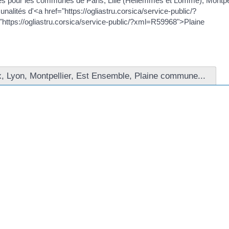
iques pour les communes de Paris, Lille (Hellemmes et Lomme), Montpel
nalités d'<a href="https://ogliastru.corsica/service-public/?
ttps://ogliastru.corsica/service-public/?xml=R59968">Plaine
ux, Lyon, Montpellier, Est Ensemble, Plaine commune...
les informations suivantes :
ef="https://ogliastru.corsica/service-public/?xml=F34769">logement
ref="https://ogliastru.corsica/service-public/?xml=F947">charges
l est le cas.
ca/service-public/?xml=F947">charges locatives (ou charges
si tel est le cas
/service-public/?xml=F31269">dépôt de garantie</a>, s'il est exigé pa
rdit dans le cas d'un bail mobilité)
(et l'année de référence des prix de l'énergie utilisés pour établir c