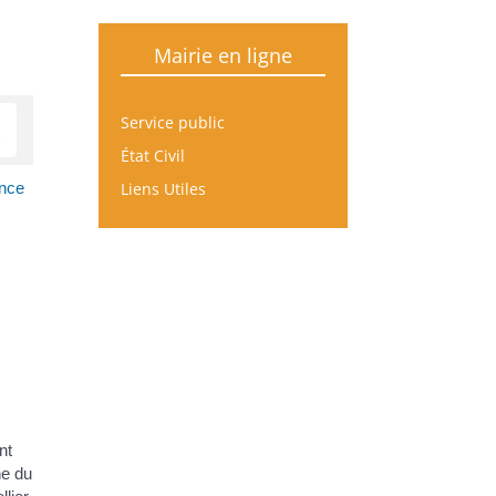
Mairie en ligne
Service public
État Civil
Liens Utiles
once
nt
ne du