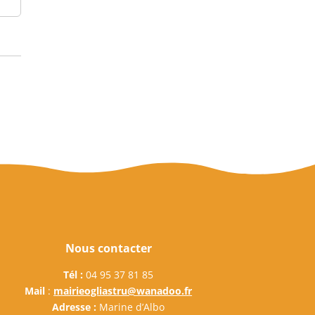
Nous contacter
Tél :
04 95 37 81 85
Mail
:
mairieogliastru@wanadoo.fr
Adresse :
Marine d’Albo