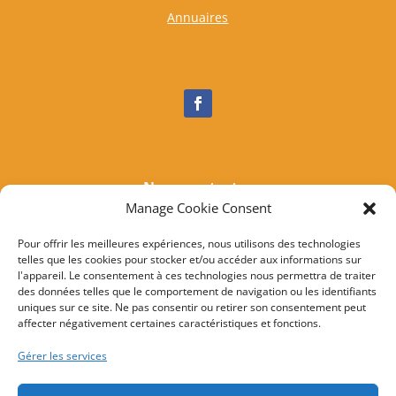
Annuaires
Nous contacter
Manage Cookie Consent
Tél :
04 95 37 81 85
Mail
:
mairieogliastru@wanadoo.fr
Pour offrir les meilleures expériences, nous utilisons des technologies
telles que les cookies pour stocker et/ou accéder aux informations sur
Adresse :
Marine d’Albo
l'appareil. Le consentement à ces technologies nous permettra de traiter
20217 Ogliastru
des données telles que le comportement de navigation ou les identifiants
uniques sur ce site. Ne pas consentir ou retirer son consentement peut
affecter négativement certaines caractéristiques et fonctions.
© 2022 Mairie d’Ogliastru – Réalisation
SITEC
–
Plan
Gérer les services
du site
–
Mention Légales