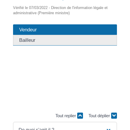
Vérifié le 07/03/2022 - Direction de l'information légale et
administrative (Première ministre)
Vendeur
Bailleur
Le diagnostic Bruit est un document qui permet de faire
connaître au futur acquéreur l'existence de nuisances
sonores aériennes. Vous devez réaliser ce diagnostic
si le bien immobilier que vous voulez vendre est situé
dans une zone dite <span
class="expression">d'exposition au bruit des
aéroports</span>. Le diagnostic n'a qu'une valeur
informative. Mais s'il n'est pas fourni, l'acquéreur peut
faire un recours devant le tribunal.
Tout replier
Tout déplier
De quoi s'agit-il ?