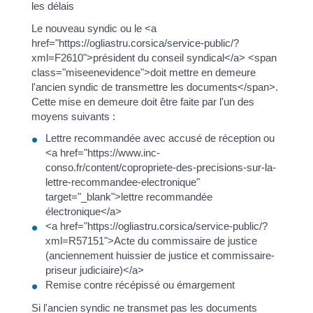
les délais
Le nouveau syndic ou le <a
href="https://ogliastru.corsica/service-public/?
xml=F2610">président du conseil syndical</a> <span
class="miseenevidence">doit mettre en demeure
l'ancien syndic de transmettre les documents</span>.
Cette mise en demeure doit être faite par l'un des
moyens suivants :
Lettre recommandée avec accusé de réception ou
<a href="https://www.inc-
conso.fr/content/copropriete-des-precisions-sur-la-
lettre-recommandee-electronique"
target="_blank">lettre recommandée
électronique</a>
<a href="https://ogliastru.corsica/service-public/?
xml=R57151">Acte du commissaire de justice
(anciennement huissier de justice et commissaire-
priseur judiciaire)</a>
Remise contre récépissé ou émargement
Si l'ancien syndic ne transmet pas les documents