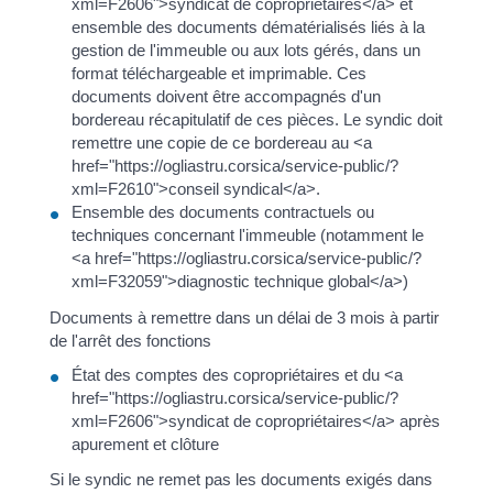
xml=F2606">syndicat de copropriétaires</a> et
ensemble des documents dématérialisés liés à la
gestion de l'immeuble ou aux lots gérés, dans un
format téléchargeable et imprimable. Ces
documents doivent être accompagnés d'un
bordereau récapitulatif de ces pièces. Le syndic doit
remettre une copie de ce bordereau au <a
href="https://ogliastru.corsica/service-public/?
xml=F2610">conseil syndical</a>.
Ensemble des documents contractuels ou
techniques concernant l'immeuble (notamment le
<a href="https://ogliastru.corsica/service-public/?
xml=F32059">diagnostic technique global</a>)
Documents à remettre dans un délai de 3 mois à partir
de l'arrêt des fonctions
État des comptes des copropriétaires et du <a
href="https://ogliastru.corsica/service-public/?
xml=F2606">syndicat de copropriétaires</a> après
apurement et clôture
Si le syndic ne remet pas les documents exigés dans