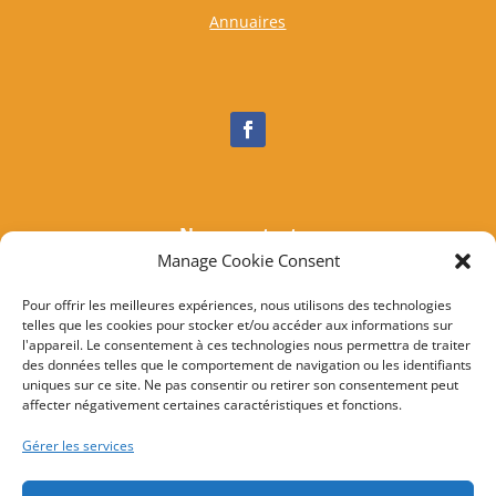
Annuaires
Nous contacter
Manage Cookie Consent
Tél :
04 95 37 81 85
Mail
:
mairieogliastru@wanadoo.fr
Pour offrir les meilleures expériences, nous utilisons des technologies
telles que les cookies pour stocker et/ou accéder aux informations sur
Adresse :
Marine d’Albo
l'appareil. Le consentement à ces technologies nous permettra de traiter
20217 Ogliastru
des données telles que le comportement de navigation ou les identifiants
uniques sur ce site. Ne pas consentir ou retirer son consentement peut
affecter négativement certaines caractéristiques et fonctions.
© 2022 Mairie d’Ogliastru – Réalisation
SITEC
–
Plan
Gérer les services
du site
–
Mention Légales