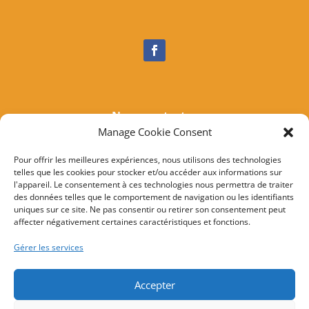
Nous contacter
Manage Cookie Consent
Tél :
04 95 37 81 85
Mail
:
mairieogliastru@wanadoo.fr
Pour offrir les meilleures expériences, nous utilisons des technologies
telles que les cookies pour stocker et/ou accéder aux informations sur
Adresse :
Marine d’Albo
l'appareil. Le consentement à ces technologies nous permettra de traiter
20217 Ogliastru
des données telles que le comportement de navigation ou les identifiants
uniques sur ce site. Ne pas consentir ou retirer son consentement peut
affecter négativement certaines caractéristiques et fonctions.
© 2022 Mairie d’Ogliastru – Réalisation
SITEC
–
Plan
Gérer les services
du site
–
Mention Légales
Accepter