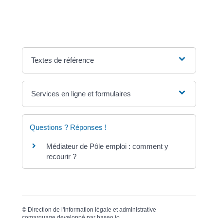
(ARE)</a>, mais il peut y avoir des différés
d'indemnisation et un délai d'attente.
Textes de référence
Services en ligne et formulaires
Questions ? Réponses !
Médiateur de Pôle emploi : comment y
recourir ?
©
Direction de l'information légale et administrative
comarquage developpé par
baseo.io