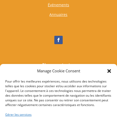
Événements
Annuaires
Nous contacter
Manage Cookie Consent
Tél :
04 95 37 81 85
Mail
:
mairieogliastru@wanadoo.fr
Pour offrir les meilleures expériences, nous utilisons des technologies
telles que les cookies pour stocker et/ou accéder aux informations sur
Adresse :
Marine d’Albo
l'appareil. Le consentement à ces technologies nous permettra de traiter
20217 Ogliastru
des données telles que le comportement de navigation ou les identifiants
uniques sur ce site. Ne pas consentir ou retirer son consentement peut
affecter négativement certaines caractéristiques et fonctions.
© 2022 Mairie d’Ogliastru – Réalisation
SITEC
–
Plan
Gérer les services