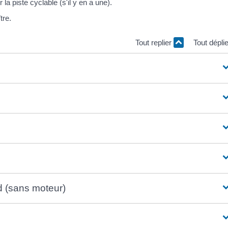
la piste cyclable (s'il y en a une).
tre.
Tout replier
Tout dépli
d (sans moteur)