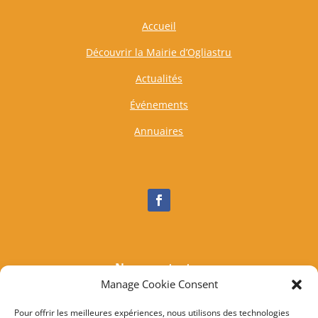
Accueil
Découvrir la Mairie d’Ogliastru
Actualités
Événements
Annuaires
Nous contacter
Manage Cookie Consent
Tél :
04 95 37 81 85
Mail
:
mairieogliastru@wanadoo.fr
Pour offrir les meilleures expériences, nous utilisons des technologies