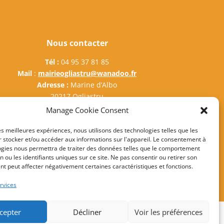
Nous contacter
Tél :
04 95 37 81 85
Mail
:
mairieogliastru@wanadoo.fr
Adresse :
Marine d’Albo
20217 Ogliastru
Manage Cookie Consent
les meilleures expériences, nous utilisons des technologies telles que les
 stocker et/ou accéder aux informations sur l'appareil. Le consentement à
ogies nous permettra de traiter des données telles que le comportement
gales
n ou les identifiants uniques sur ce site. Ne pas consentir ou retirer son
t peut affecter négativement certaines caractéristiques et fonctions.
rvices
cepter
Décliner
Voir les préférences