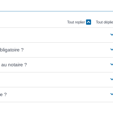
Tout replier
Tout dépli
bligatoire ?
 au notaire ?
le ?