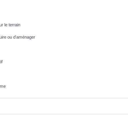
r le terrain
ruire ou d'aménager
if
isme