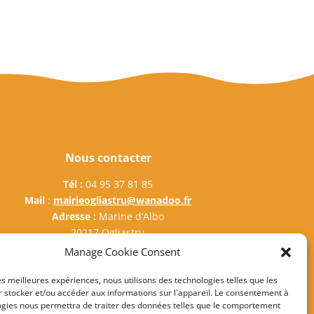
Nous contacter
Tél :
04 95 37 81 85
Mail
:
mairieogliastru@wanadoo.fr
Adresse :
Marine d’Albo
20217 Ogliastru
Manage Cookie Consent
les meilleures expériences, nous utilisons des technologies telles que les
 stocker et/ou accéder aux informations sur l'appareil. Le consentement à
ogies nous permettra de traiter des données telles que le comportement