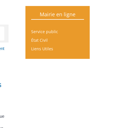
Mairie en ligne
Service public
État Civil
Liens Utiles
ent
s
que