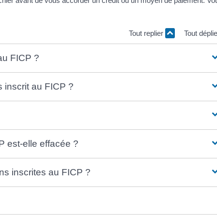
fichier avant de vous accorder un crédit ou un moyen de paiement. Vo
Tout replier
Tout dépli
 au FICP ?
inscrit au FICP ?
 est-elle effacée ?
ns inscrites au FICP ?