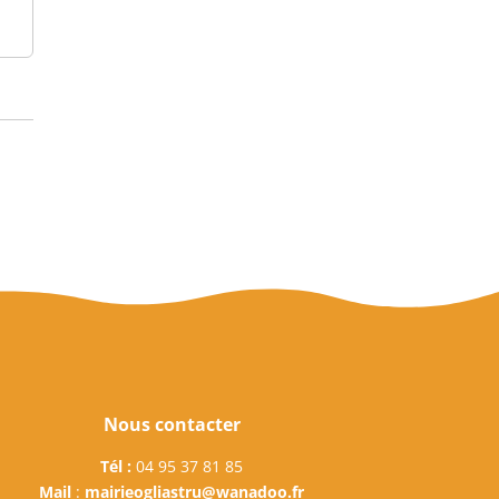
Nous contacter
Tél :
04 95 37 81 85
Mail
:
mairieogliastru@wanadoo.fr