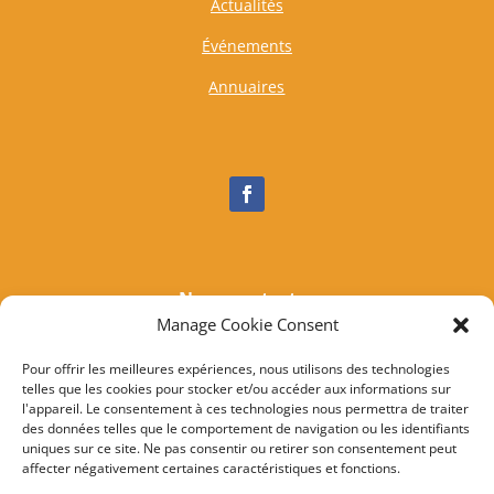
Actualités
Événements
Annuaires
Nous contacter
Manage Cookie Consent
Tél :
04 95 37 81 85
Mail
:
mairieogliastru@wanadoo.fr
Pour offrir les meilleures expériences, nous utilisons des technologies
telles que les cookies pour stocker et/ou accéder aux informations sur
Adresse :
Marine d’Albo
l'appareil. Le consentement à ces technologies nous permettra de traiter
20217 Ogliastru
des données telles que le comportement de navigation ou les identifiants
uniques sur ce site. Ne pas consentir ou retirer son consentement peut
affecter négativement certaines caractéristiques et fonctions.