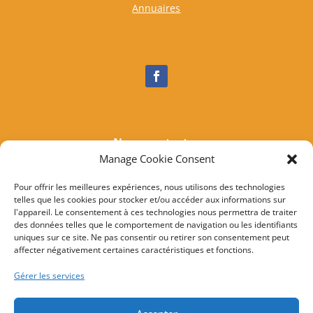
Annuaires
Nous contacter
Manage Cookie Consent
Tél :
04 95 37 81 85
Mail
:
mairieogliastru@wanadoo.fr
Pour offrir les meilleures expériences, nous utilisons des technologies
telles que les cookies pour stocker et/ou accéder aux informations sur
Adresse :
Marine d’Albo
l'appareil. Le consentement à ces technologies nous permettra de traiter
20217 Ogliastru
des données telles que le comportement de navigation ou les identifiants
uniques sur ce site. Ne pas consentir ou retirer son consentement peut
affecter négativement certaines caractéristiques et fonctions.
© 2022 Mairie d’Ogliastru – Réalisation
SITEC
–
Plan
Gérer les services
du site
–
Mention Légales