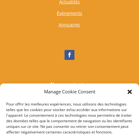
Actualités
Événements
Annuaires
Nous contacter
Manage Cookie Consent
Tél :
04 95 37 81 85
Mail
:
mairieogliastru@wanadoo.fr
Pour offrir les meilleures expériences, nous utilisons des technologies
telles que les cookies pour stocker et/ou accéder aux informations sur
Adresse :
Marine d’Albo
l'appareil. Le consentement à ces technologies nous permettra de traiter
20217 Ogliastru
des données telles que le comportement de navigation ou les identifiants
uniques sur ce site. Ne pas consentir ou retirer son consentement peut
affecter négativement certaines caractéristiques et fonctions.