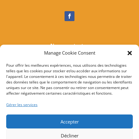
Nous contacter
Manage Cookie Consent
Tél :
04 95 37 81 85
Mail
:
mairieogliastru@wanadoo.fr
Pour offrir les meilleures expériences, nous utilisons des technologies
telles que les cookies pour stocker et/ou accéder aux informations sur
Adresse :
Marine d’Albo
l'appareil. Le consentement à ces technologies nous permettra de traiter
20217 Ogliastru
des données telles que le comportement de navigation ou les identifiants
uniques sur ce site. Ne pas consentir ou retirer son consentement peut
affecter négativement certaines caractéristiques et fonctions.
© 2022 Mairie d’Ogliastru – Réalisation
SITEC
–
Plan
Gérer les services
du site
–
Mention Légales
Accepter
Décliner