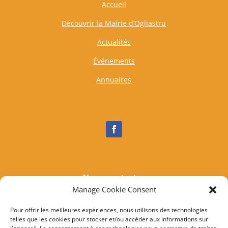
Accueil
Découvrir la Mairie d’Ogliastru
Actualités
Événements
Annuaires
Nous contacter
Manage Cookie Consent
Tél :
04 95 37 81 85
Mail
:
mairieogliastru@wanadoo.fr
Pour offrir les meilleures expériences, nous utilisons des technologies
telles que les cookies pour stocker et/ou accéder aux informations sur
Adresse :
Marine d’Albo